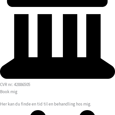
CVR nr.: 42886505
Book mig
Her kan du finde en tid til en behandling hos mig.