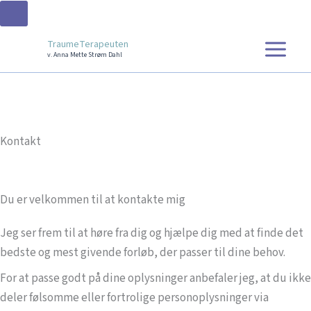
Gå
TraumeTerapeuten
til
v. Anna Mette Strøm Dahl
indholdet
Kontakt
Har du spørgsmål eller kommentarer?
Du er velkommen til at kontakte mig
Jeg ser frem til at høre fra dig og hjælpe dig med at finde det
bedste og mest givende forløb, der passer til dine behov.
For at passe godt på dine oplysninger anbefaler jeg, at du ikke
deler følsomme eller fortrolige personoplysninger via