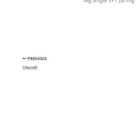
Jeg bruger EFT på mig s
PREVIOUS
Ukendt