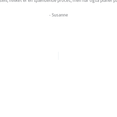
elv, hvilket er en spændende proces, men har også planer p
- Susanne