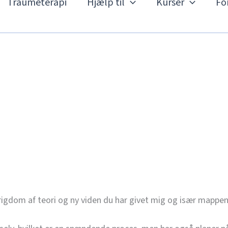
Traumeterapi
Hjælp til
Kurser
Fo
 rigdom af teori og ny viden du har givet mig og især mappen