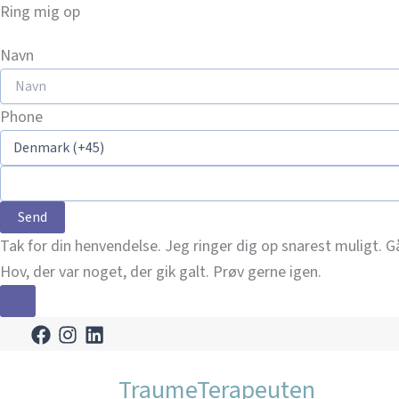
Ring mig op
Navn
Phone
Send
Tak for din henvendelse. Jeg ringer dig op snarest muligt. Går
Hov, der var noget, der gik galt. Prøv gerne igen.
Gå
til
indholdet
TraumeTerapeuten