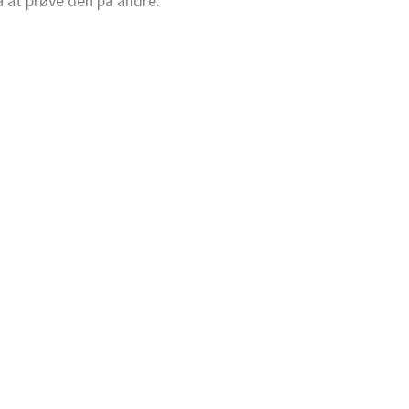
å at prøve den på andre.